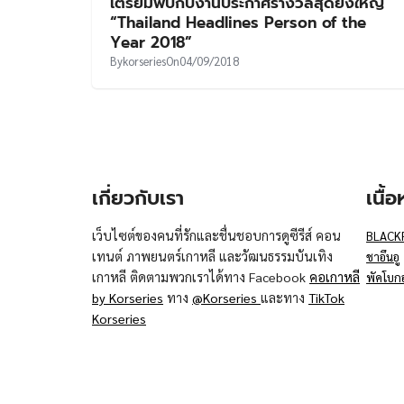
เตรียมพบกับงานประกาศรางวัลสุดยิ่งใหญ่
“Thailand Headlines Person of the
Year 2018”
By
korseries
On
04/09/2018
เกี่ยวกับเรา
เนื้
เว็บไซต์ของคนที่รักและชื่นชอบการดูซีรีส์ คอน
BLACK
เทนต์ ภาพยนตร์เกาหลี และวัฒนธรรมบันเทิง
ชาอึนอู
เกาหลี ติดตามพวกเราได้ทาง Facebook
คอเกาหลี
พัคโบก
by Korseries
ทาง
@Korseries
และทาง
TikTok
Korseries