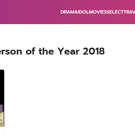
DRAMA
IDOL
MOVIES
SELECT
TRA
earch
r:
erson of the Year 2018