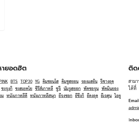
อหายอดฮิต
ติด
สามาร
PINK
BTS
TOP30
YG
คิมซอนโฮ
คิมซูฮยอน
จองแฮอิน
จีชางอุค
ได้ที่
ซงจุงกิ
ซงฮเยคโย
ซีรีส์เกาหลี
ซูจี
นัมจูฮยอก
พัคซอจุน
พัคมินยอง
อม
หนังเกาหลีดี
หนังเกาหลีสนุก
อีจงซอก
อีซึงกิ
อีดงอุค
อีเจฮุน
ไอยู
Emai
admi
I
nbo