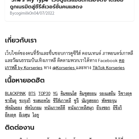
UT
ถูกเนรมิตสู่ซีรีส์เวอร์ชั่นคนแสดง
By
cogimilk
On
04/07/2022
เกี่ยวกับเรา
เว็บไซต์ของคนที่รักและชื่นชอบการดูซีรีส์ คอนเทนต์ ภาพยนตร์เกาหลี
และวัฒนธรรมบันเทิงเกาหลี ติดตามพวกเราได้ทาง Facebook
คอ
เกาหลี by Korseries
ทาง
@Korseries
และทาง
TikTok Korseries
เนื้อหายอดฮิต
BLACKPINK
BTS
TOP30
YG
คิมซอนโฮ
คิมซูฮยอน
จองแฮอิน
จีชางอุค
ชาอึนอู
ซงจุงกิ
ซงฮเยคโย
ซีรีส์เกาหลี
ซูจี
นัมจูฮยอก
พัคซอจุน
พัคมินยอง
พัคโบกอม
หนังเกาหลีดี
หนังเกาหลีสนุก
อีจงซอก
อีซึงกิ
อีดงอุค
อีเจฮุน
ไอยู
ติดต่องาน