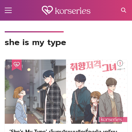
Skip
to
content
Search
for:
MA
she is my type
ES
CT
EL
UTY
T
EW
US
‘She’s My Type’ เว็บตูนโรแมนติกเรื่องดัง เตรียม