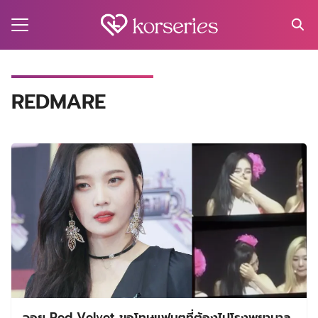
Skip
to
content
Search
for:
MA
REDMARE
ES
CT
EL
UTY
T
EW
US
จอย Red Velvet ขอโทษแฟนๆที่ต้องไปโรงพยาบาล