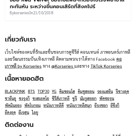
UT
กะทันหัน ระหว่างขึ้นคอนเสิร์ตที่สิงคโปร์
By
korseries
On
21/10/2018
เกี่ยวกับเรา
เว็บไซต์ของคนที่รักและชื่นชอบการดูซีรีส์ คอนเทนต์ ภาพยนตร์เกาหลี
และวัฒนธรรมบันเทิงเกาหลี ติดตามพวกเราได้ทาง Facebook
คอ
เกาหลี by Korseries
ทาง
@Korseries
และทาง
TikTok Korseries
เนื้อหายอดฮิต
BLACKPINK
BTS
TOP30
YG
คิมซอนโฮ
คิมซูฮยอน
จองแฮอิน
จีชางอุค
ชาอึนอู
ซงจุงกิ
ซงฮเยคโย
ซีรีส์เกาหลี
ซูจี
นัมจูฮยอก
พัคซอจุน
พัคมินยอง
พัคโบกอม
หนังเกาหลีดี
หนังเกาหลีสนุก
อีจงซอก
อีซึงกิ
อีดงอุค
อีเจฮุน
ไอยู
ติดต่องาน