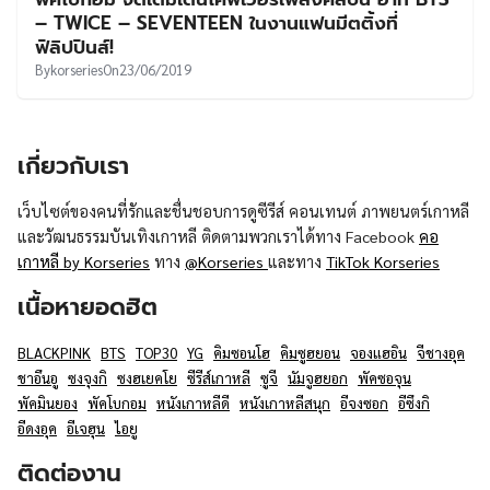
UT
– TWICE – SEVENTEEN ในงานแฟนมีตติ้งที่
ฟิลิปปินส์!
By
korseries
On
23/06/2019
เกี่ยวกับเรา
เว็บไซต์ของคนที่รักและชื่นชอบการดูซีรีส์ คอนเทนต์ ภาพยนตร์เกาหลี
และวัฒนธรรมบันเทิงเกาหลี ติดตามพวกเราได้ทาง Facebook
คอ
เกาหลี by Korseries
ทาง
@Korseries
และทาง
TikTok Korseries
เนื้อหายอดฮิต
BLACKPINK
BTS
TOP30
YG
คิมซอนโฮ
คิมซูฮยอน
จองแฮอิน
จีชางอุค
ชาอึนอู
ซงจุงกิ
ซงฮเยคโย
ซีรีส์เกาหลี
ซูจี
นัมจูฮยอก
พัคซอจุน
พัคมินยอง
พัคโบกอม
หนังเกาหลีดี
หนังเกาหลีสนุก
อีจงซอก
อีซึงกิ
อีดงอุค
อีเจฮุน
ไอยู
ติดต่องาน