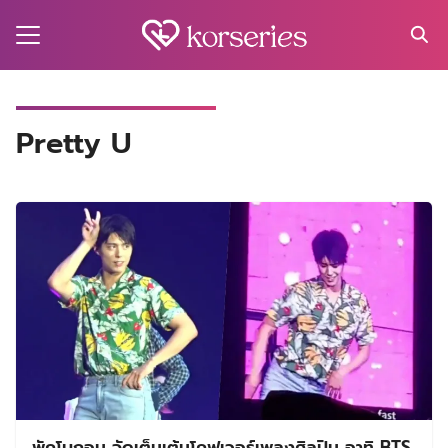
Skip
to
content
Search
for:
MA
Pretty U
ES
CT
EL
UTY
T
EW
US
พัคโบกอม จัดเต็มเต้นโคฟเวอร์เพลงศิลปิน อาทิ BTS