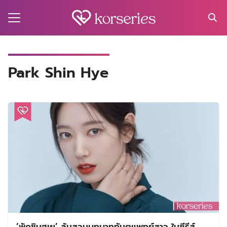
Skip
to
content
Search
for:
MA
Park Shin Hye
ES
CT
EL
UTY
T
EW
US
‘พัคชินฮเย’ ลุ้นสวมบทบาททันตแพทย์สาว ในซีรีส์