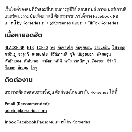
เว็บไซต์ของคนที่รักและชื่นชอบการดูซีรีส์ คอนเทนต์ ภาพยนตร์เกาหลี
และวัฒนธรรมบันเทิงเกาหลี ติดตามพวกเราได้ทาง Facebook
คอ
เกาหลี by Korseries
ทาง
@Korseries
และทาง
TikTok Korseries
เนื้อหายอดฮิต
BLACKPINK
BTS
TOP30
YG
คิมซอนโฮ
คิมซูฮยอน
จองแฮอิน
จีชางอุค
ชาอึนอู
ซงจุงกิ
ซงฮเยคโย
ซีรีส์เกาหลี
ซูจี
นัมจูฮยอก
พัคซอจุน
พัคมินยอง
พัคโบกอม
หนังเกาหลีดี
หนังเกาหลีสนุก
อีจงซอก
อีซึงกิ
อีดงอุค
อีเจฮุน
ไอยู
ติดต่องาน
สามารถติดต่อสอบถามข้อมูล ติดต่อลงโฆษณา กับ Korseries ได้ที่
Email (Recommended):
admin@korseries.com
I
nbox Facebook Page:
คอเกาหลี by Korseries