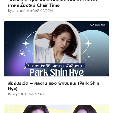
UT
เกาหลีเรื่องใหม่ Chair Time
By
sunshineflower
On
03/12/2024
ส่องประวัติ – ผลงาน ของ พัคชินฮเย (Park Shin
Hye)
By
cogimilk
On
05/02/2024