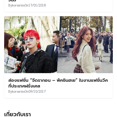
By
korseries
On
17/01/2018
ส่องแฟชั่น “จีดรากอน – พัคชินฮเย” ในงานแฟชั่นวีค
ที่ประเทศฝรั่งเศส
By
korseries
On
09/10/2017
เกี่ยวกับเรา