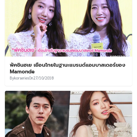
พัคชินฮเย เยือนไทยในฐานะแบรนด์แอมบาสเดอร์ของ
Mamonde
By
korseries
On
27/10/2018