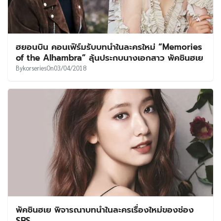
ฮยอนบิน คอนเฟิร์มรับบทนำในละครใหม่ “Memories
of the Alhambra” ลุ้นประกบนางเอกสาว พัคชินฮเย
By
korseries
On
03/04/2018
พัคชินฮเย พิจารณาบทนำในละครเรื่องใหม่ของช่อง
SBS