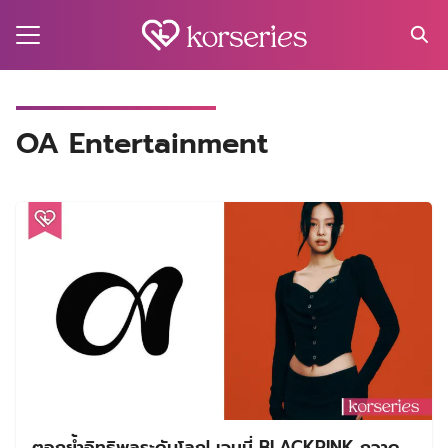
Skip
to
content
Search
for:
MA
OA Entertainment
ES
CT
EL
UTY
T
EW
US
ตอกย้ำอิทธิพลระดับโลก! เจนนี่ BLACKPINK กวาด