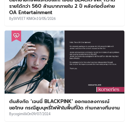
UT
รายได้กว่า 560 ล้านบาทภายใน 2 ปี หลังก่อตั้งค่าย
OA Entertainment
By
SVVEET KIM
On
10/05/2026
ต้นสังกัด ‘เจนนี่ BLACKPINK’ ออกแถลงการณ์
ขอโทษ กรณีสูบบุหรี่ไฟฟ้าในพื้นที่ปิด ท่ามกลางทีมงาน
By
cogimilk
On
09/07/2024