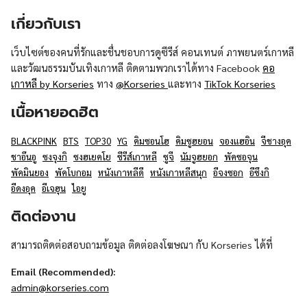
เกี่ยวกับเรา
เว็บไซต์ของคนที่รักและชื่นชอบการดูซีรีส์ คอนเทนต์ ภาพยนตร์เกาหลี
และวัฒนธรรมบันเทิงเกาหลี ติดตามพวกเราได้ทาง Facebook
คอ
เกาหลี by Korseries
ทาง
@Korseries
และทาง
TikTok Korseries
เนื้อหายอดฮิต
BLACKPINK
BTS
TOP30
YG
คิมซอนโฮ
คิมซูฮยอน
จองแฮอิน
จีชางอุค
ชาอึนอู
ซงจุงกิ
ซงฮเยคโย
ซีรีส์เกาหลี
ซูจี
นัมจูฮยอก
พัคซอจุน
พัคมินยอง
พัคโบกอม
หนังเกาหลีดี
หนังเกาหลีสนุก
อีจงซอก
อีซึงกิ
อีดงอุค
อีเจฮุน
ไอยู
ติดต่องาน
สามารถติดต่อสอบถามข้อมูล ติดต่อลงโฆษณา กับ Korseries ได้ที่
Email (Recommended):
admin@korseries.com