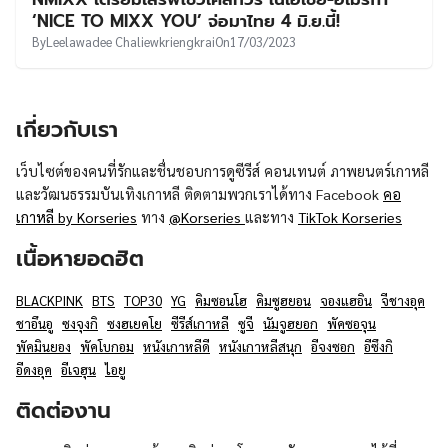
UT
‘NICE TO MIXX YOU’ จ่อมาไทย 4 มิ.ย.นี้!
By
Leelawadee Chaliewkriengkrai
On
17/03/2023
เกี่ยวกับเรา
เว็บไซต์ของคนที่รักและชื่นชอบการดูซีรีส์ คอนเทนต์ ภาพยนตร์เกาหลี
และวัฒนธรรมบันเทิงเกาหลี ติดตามพวกเราได้ทาง Facebook
คอ
เกาหลี by Korseries
ทาง
@Korseries
และทาง
TikTok Korseries
เนื้อหายอดฮิต
BLACKPINK
BTS
TOP30
YG
คิมซอนโฮ
คิมซูฮยอน
จองแฮอิน
จีชางอุค
ชาอึนอู
ซงจุงกิ
ซงฮเยคโย
ซีรีส์เกาหลี
ซูจี
นัมจูฮยอก
พัคซอจุน
พัคมินยอง
พัคโบกอม
หนังเกาหลีดี
หนังเกาหลีสนุก
อีจงซอก
อีซึงกิ
อีดงอุค
อีเจฮุน
ไอยู
ติดต่องาน