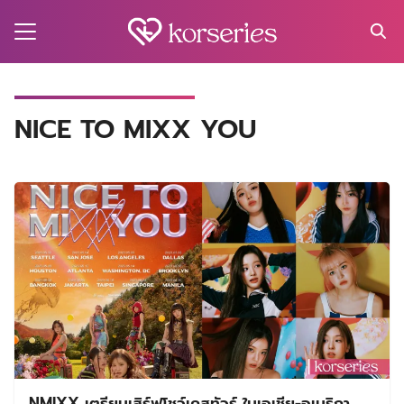
Skip
to
content
Search
for:
MA
NICE TO MIXX YOU
ES
CT
EL
UTY
T
EW
US
NMIXX เตรียมเสิร์ฟโชว์เคสทัวร์ ในเอเชีย-อเมริกา