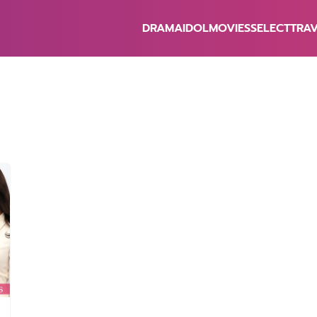
DRAMA
IDOL
MOVIES
SELECT
TRA
earch
r: