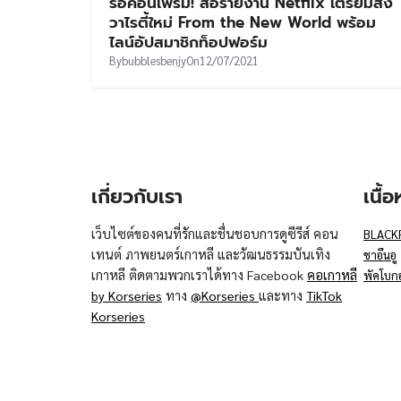
รอคอนเฟิร์ม! สื่อรายงาน Netflix เตรียมส่ง
วาไรตี้ใหม่ From the New World พร้อม
ไลน์อัปสมาชิกท็อปฟอร์ม
By
bubblesbenjy
On
12/07/2021
เกี่ยวกับเรา
เนื้
เว็บไซต์ของคนที่รักและชื่นชอบการดูซีรีส์ คอน
BLACK
เทนต์ ภาพยนตร์เกาหลี และวัฒนธรรมบันเทิง
ชาอึนอู
เกาหลี ติดตามพวกเราได้ทาง Facebook
คอเกาหลี
พัคโบก
by Korseries
ทาง
@Korseries
และทาง
TikTok
Korseries