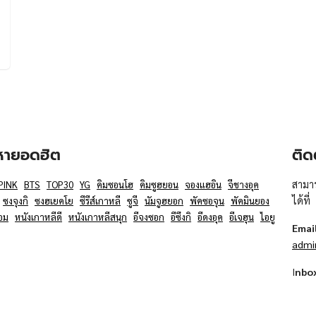
อหายอดฮิต
ติด
สามาร
PINK
BTS
TOP30
YG
คิมซอนโฮ
คิมซูฮยอน
จองแฮอิน
จีชางอุค
ได้ที่
ซงจุงกิ
ซงฮเยคโย
ซีรีส์เกาหลี
ซูจี
นัมจูฮยอก
พัคซอจุน
พัคมินยอง
อม
หนังเกาหลีดี
หนังเกาหลีสนุก
อีจงซอก
อีซึงกิ
อีดงอุค
อีเจฮุน
ไอยู
Emai
admi
I
nbo