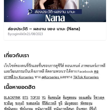
ส่องประวัติ – ผลงาน ของ นานะ (Nana)
By
cogimilk
On
21/08/2023
เกี่ยวกับเรา
เว็บไซต์ของคนที่รักและชื่นชอบการดูซีรีส์ คอนเทนต์ ภาพยนตร์เกาหลี
และวัฒนธรรมบันเทิงเกาหลี ติดตามพวกเราได้ทาง Facebook
คอ
เกาหลี by Korseries
ทาง
@Korseries
และทาง
TikTok Korseries
เนื้อหายอดฮิต
BLACKPINK
BTS
TOP30
YG
คิมซอนโฮ
คิมซูฮยอน
จองแฮอิน
จีชางอุค
ชาอึนอู
ซงจุงกิ
ซงฮเยคโย
ซีรีส์เกาหลี
ซูจี
นัมจูฮยอก
พัคซอจุน
พัคมินยอง
พัคโบกอม
หนังเกาหลีดี
หนังเกาหลีสนุก
อีจงซอก
อีซึงกิ