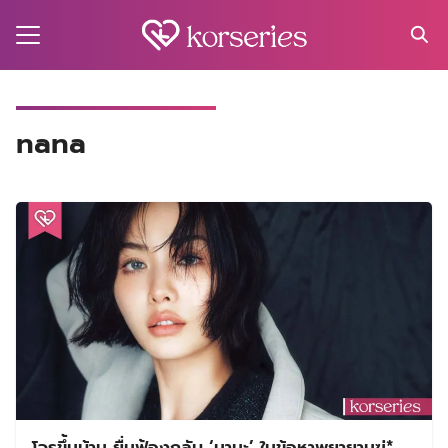
Skip
to
content
Search
for:
MA
nana
ES
CT
EL
UTY
T
EW
US
โจรขึ้นบ้าน ยื่นฟ้องกลับ ‘นานะ’ ในข้อหาพยายามฆ่*