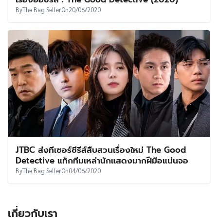
UT
By
The Bag Seller
On
20/06/2020
JTBC ส่งทีเซอร์ซีรีส์สืบสวนเรื่องใหม่ The Good
Detective แท็กทีมเหล่านักแสดงมากฝีมือแน่นจอ
By
The Bag Seller
On
04/06/2020
เกี่ยวกับเรา