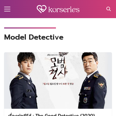
Skip
to
content
Search
for:
MA
Model Detective
ES
CT
EL
UTY
T
EW
US
เรื่องย่อซีรีส์ : The Good Detective (2020)