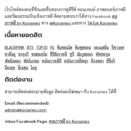
เว็บไซต์ของคนที่รักและชื่นชอบการดูซีรีส์ คอนเทนต์ ภาพยนตร์เกาหลี
และวัฒนธรรมบันเทิงเกาหลี ติดตามพวกเราได้ทาง Facebook
คอ
เกาหลี by Korseries
ทาง
@Korseries
และทาง
TikTok Korseries
เนื้อหายอดฮิต
BLACKPINK
BTS
TOP30
YG
คิมซอนโฮ
คิมซูฮยอน
จองแฮอิน
จีชางอุค
ชาอึนอู
ซงจุงกิ
ซงฮเยคโย
ซีรีส์เกาหลี
ซูจี
นัมจูฮยอก
พัคซอจุน
พัคมินยอง
พัคโบกอม
หนังเกาหลีดี
หนังเกาหลีสนุก
อีจงซอก
อีซึงกิ
อีดงอุค
อีเจฮุน
ไอยู
ติดต่องาน
สามารถติดต่อสอบถามข้อมูล ติดต่อลงโฆษณา กับ Korseries ได้ที่
Email (Recommended):
admin@korseries.com
I
nbox Facebook Page:
คอเกาหลี by Korseries