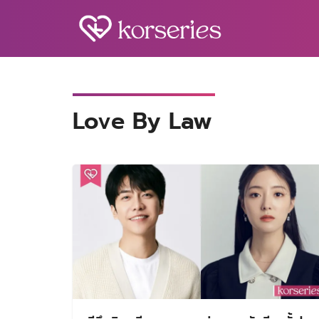
Skip
to
content
S
fo
Love By Law