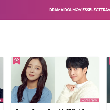
DRAMA
IDOL
MOVIES
SELECT
TRA
earch
r: