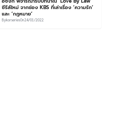
อีซึงกิ พิจารณารับบทนำใน ‘Love By Law’
ซีรีส์ใหม่ จากช่อง KBS ที่เล่าเรื่อง ‘ความรัก’
และ ‘กฎหมาย’
By
korseries
On
24/01/2022