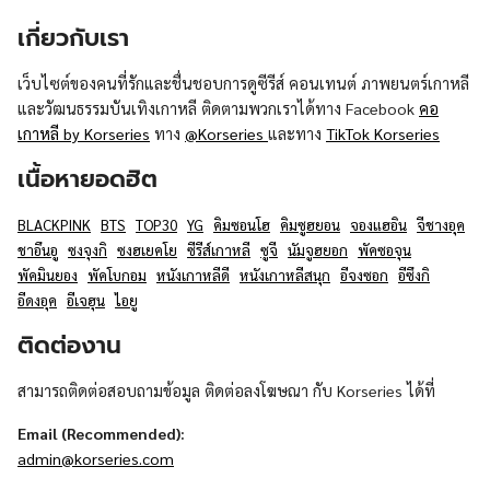
เกี่ยวกับเรา
เว็บไซต์ของคนที่รักและชื่นชอบการดูซีรีส์ คอนเทนต์ ภาพยนตร์เกาหลี
และวัฒนธรรมบันเทิงเกาหลี ติดตามพวกเราได้ทาง Facebook
คอ
เกาหลี by Korseries
ทาง
@Korseries
และทาง
TikTok Korseries
เนื้อหายอดฮิต
BLACKPINK
BTS
TOP30
YG
คิมซอนโฮ
คิมซูฮยอน
จองแฮอิน
จีชางอุค
ชาอึนอู
ซงจุงกิ
ซงฮเยคโย
ซีรีส์เกาหลี
ซูจี
นัมจูฮยอก
พัคซอจุน
พัคมินยอง
พัคโบกอม
หนังเกาหลีดี
หนังเกาหลีสนุก
อีจงซอก
อีซึงกิ
อีดงอุค
อีเจฮุน
ไอยู
ติดต่องาน
สามารถติดต่อสอบถามข้อมูล ติดต่อลงโฆษณา กับ Korseries ได้ที่
Email (Recommended):
admin@korseries.com