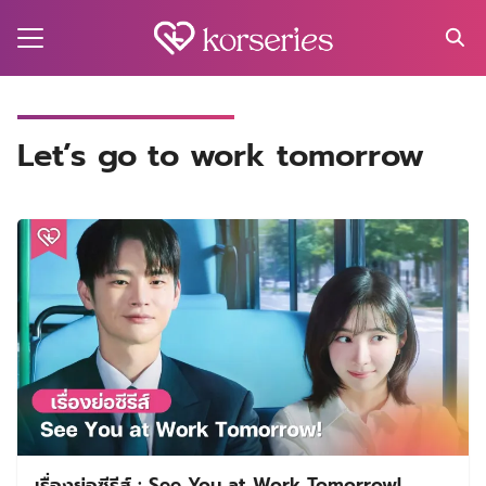
Skip
to
content
Search
for:
MA
Let’s go to work tomorrow
ES
CT
EL
UTY
T
EW
US
เรื่องย่อซีรีส์ : See You at Work Tomorrow!