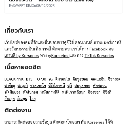
UT
By
SVVEET KIM
On
08/09/2025
เกี่ยวกับเรา
เว็บไซต์ของคนที่รักและชื่นชอบการดูซีรีส์ คอนเทนต์ ภาพยนตร์เกาหลี
และวัฒนธรรมบันเทิงเกาหลี ติดตามพวกเราได้ทาง Facebook
คอ
เกาหลี by Korseries
ทาง
@Korseries
และทาง
TikTok Korseries
เนื้อหายอดฮิต
BLACKPINK
BTS
TOP30
YG
คิมซอนโฮ
คิมซูฮยอน
จองแฮอิน
จีชางอุค
ชาอึนอู
ซงจุงกิ
ซงฮเยคโย
ซีรีส์เกาหลี
ซูจี
นัมจูฮยอก
พัคซอจุน
พัคมินยอง
พัคโบกอม
หนังเกาหลีดี
หนังเกาหลีสนุก
อีจงซอก
อีซึงกิ
อีดงอุค
อีเจฮุน
ไอยู
ติดต่องาน
สามารถติดต่อสอบถามข้อมูล ติดต่อลงโฆษณา กับ Korseries ได้ที่