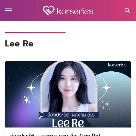
Skip
to
content
Search
for:
MA
Lee Re
ES
CT
EL
UTY
T
EW
US
ส่องประวัติ – ผลงาน ของ อีเร (Lee Re)