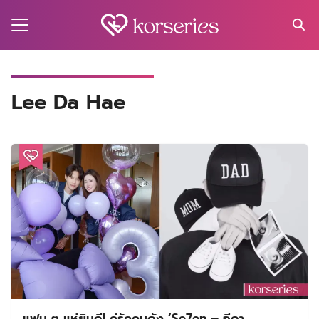
Skip
to
content
Search
for:
MA
Lee Da Hae
ES
CT
EL
UTY
T
EW
US
แฟน ๆ แห่ยินดี! คู่รักคนดัง ‘Se7en – อีดา