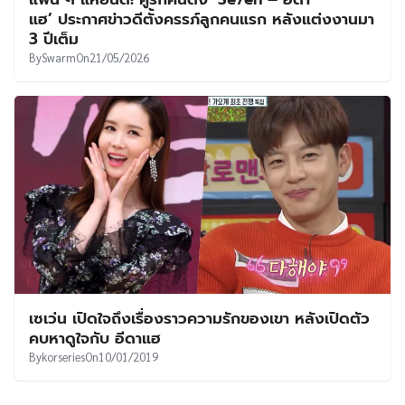
UT
แฮ’ ประกาศข่าวดีตั้งครรภ์ลูกคนแรก หลังแต่งงานมา
3 ปีเต็ม
By
Swarm
On
21/05/2026
เซเว่น เปิดใจถึงเรื่องราวความรักของเขา หลังเปิดตัว
คบหาดูใจกับ อีดาแฮ
By
korseries
On
10/01/2019