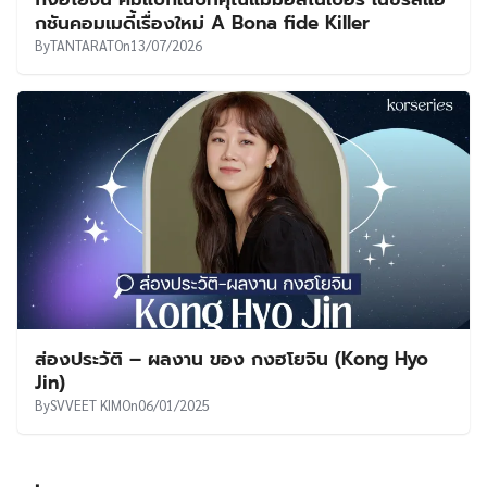
UT
กชันคอมเมดี้เรื่องใหม่ A Bona fide Killer
By
TANTARAT
On
13/07/2026
ส่องประวัติ – ผลงาน ของ กงฮโยจิน (Kong Hyo
Jin)
By
SVVEET KIM
On
06/01/2025