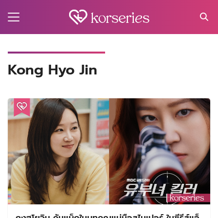
Skip
to
content
Search
for:
MA
Kong Hyo Jin
ES
CT
EL
UTY
T
EW
US
กงฮโยจิน คัมแบ็กในบทคุณแม่มือสไนเปอร์ ในซีรีส์แอ็