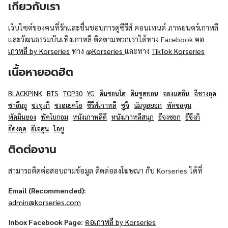
เกี่ยวกับเรา
เว็บไซต์ของคนที่รักและชื่นชอบการดูซีรีส์ คอนเทนต์ ภาพยนตร์เกาหลี
และวัฒนธรรมบันเทิงเกาหลี ติดตามพวกเราได้ทาง Facebook
คอ
เกาหลี by Korseries
ทาง
@Korseries
และทาง
TikTok Korseries
เนื้อหายอดฮิต
BLACKPINK
BTS
TOP30
YG
คิมซอนโฮ
คิมซูฮยอน
จองแฮอิน
จีชางอุค
ชาอึนอู
ซงจุงกิ
ซงฮเยคโย
ซีรีส์เกาหลี
ซูจี
นัมจูฮยอก
พัคซอจุน
พัคมินยอง
พัคโบกอม
หนังเกาหลีดี
หนังเกาหลีสนุก
อีจงซอก
อีซึงกิ
อีดงอุค
อีเจฮุน
ไอยู
ติดต่องาน
สามารถติดต่อสอบถามข้อมูล ติดต่อลงโฆษณา กับ Korseries ได้ที่
Email (Recommended):
admin@korseries.com
I
nbox Facebook Page:
คอเกาหลี by Korseries