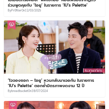
UT
ร่วมพูดคุยกับ ‘ไอยู’ ในรายการ ‘IU’s Palette’
By
Pr0filer
On
12/03/2025
‘โจจองซอก – ไอยู’ หวนกลับมาเจอกัน ในรายการ
‘IU’s Palette’ ตอกย้ำมิตรภาพงดงาม 12 ปี
By
breadbucket
On
18/07/2024