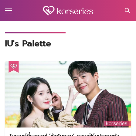
Skip
to
content
Search
for:
MA
IU's Palette
ES
CT
EL
UTY
T
EW
US
โมเมนต์ที่รอคอย! ‘พัคโบกอม’ คอนเฟิร์มปรากฏตัว