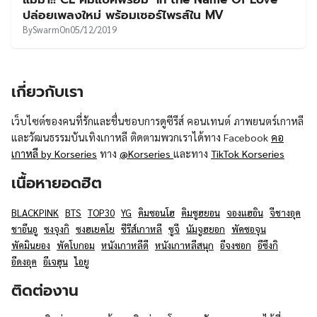
UT
ปล่อยเพลงใหม่ พร้อมเซอร์ไพรส์ใน MV
By
Swarm
On
05/12/2019
เกี่ยวกับเรา
เว็บไซต์ของคนที่รักและชื่นชอบการดูซีรีส์ คอนเทนต์ ภาพยนตร์เกาหลี
และวัฒนธรรมบันเทิงเกาหลี ติดตามพวกเราได้ทาง Facebook
คอ
เกาหลี by Korseries
ทาง
@Korseries
และทาง
TikTok Korseries
เนื้อหายอดฮิต
BLACKPINK
BTS
TOP30
YG
คิมซอนโฮ
คิมซูฮยอน
จองแฮอิน
จีชางอุค
ชาอึนอู
ซงจุงกิ
ซงฮเยคโย
ซีรีส์เกาหลี
ซูจี
นัมจูฮยอก
พัคซอจุน
พัคมินยอง
พัคโบกอม
หนังเกาหลีดี
หนังเกาหลีสนุก
อีจงซอก
อีซึงกิ
อีดงอุค
อีเจฮุน
ไอยู
ติดต่องาน