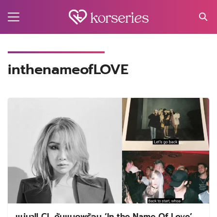
Skip
to
content
Search
for:
MA
inthenameofLOVE
ES
CT
EL
UTY
T
EW
US
แม่มา!! CL คัมแบคพร้อม ‘In the Name Of Love’