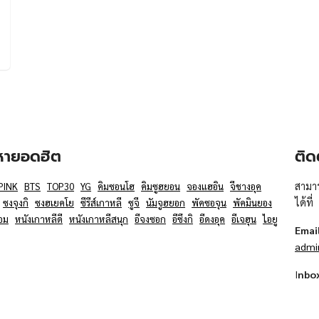
อหายอดฮิต
ติด
สามาร
PINK
BTS
TOP30
YG
คิมซอนโฮ
คิมซูฮยอน
จองแฮอิน
จีชางอุค
ได้ที่
ซงจุงกิ
ซงฮเยคโย
ซีรีส์เกาหลี
ซูจี
นัมจูฮยอก
พัคซอจุน
พัคมินยอง
อม
หนังเกาหลีดี
หนังเกาหลีสนุก
อีจงซอก
อีซึงกิ
อีดงอุค
อีเจฮุน
ไอยู
Emai
admi
I
nbo