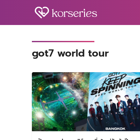
Skip
to
content
S
fo
got7 world tour