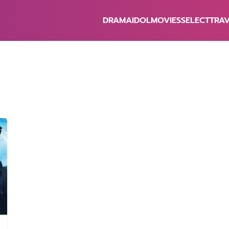
DRAMA
IDOL
MOVIES
SELECT
TRA
earch
r: