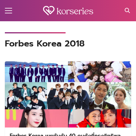
Skip
to
content
Search
for:
MA
Forbes Korea 2018
ES
CT
EL
UTY
T
EW
US
Forbes Korea เผยอันดับ 40 คนดังที่ทรงอิทธิพล