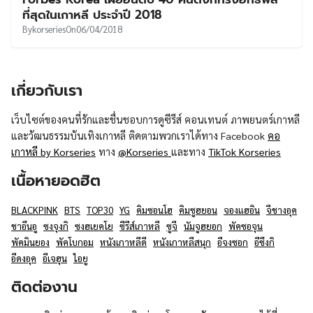
UT
ที่สุดในเกาหลี ประจำปี 2018
By
korseries
On
06/04/2018
เกี่ยวกับเรา
เว็บไซต์ของคนที่รักและชื่นชอบการดูซีรีส์ คอนเทนต์ ภาพยนตร์เกาหลี
และวัฒนธรรมบันเทิงเกาหลี ติดตามพวกเราได้ทาง Facebook
คอ
เกาหลี by Korseries
ทาง
@Korseries
และทาง
TikTok Korseries
เนื้อหายอดฮิต
BLACKPINK
BTS
TOP30
YG
คิมซอนโฮ
คิมซูฮยอน
จองแฮอิน
จีชางอุค
ชาอึนอู
ซงจุงกิ
ซงฮเยคโย
ซีรีส์เกาหลี
ซูจี
นัมจูฮยอก
พัคซอจุน
พัคมินยอง
พัคโบกอม
หนังเกาหลีดี
หนังเกาหลีสนุก
อีจงซอก
อีซึงกิ
อีดงอุค
อีเจฮุน
ไอยู
ติดต่องาน