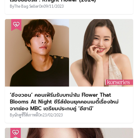
UT
By
The Bag Seller
On
09/11/2023
‘อีจงวอน’ คอนเฟิร์มรับบทนำใน Flower That
Blooms At Night ซีรีส์ย้อนยุคคอมเมดี้เรื่องใหม่
จากช่อง MBC เตรียมประกบคู่ ‘อีฮานี’
By
นักดูซีรีส์เกาหลี
On
23/02/2023