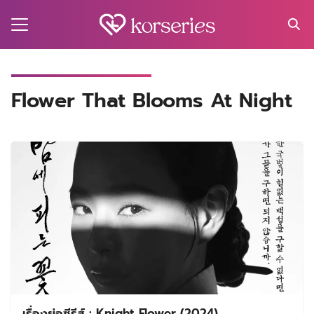
Skip
to
content
Search
for:
MA
Flower That Blooms At Night
ES
CT
EL
UTY
T
EW
US
เรื่องย่อซีรีส์ : Knight Flower (2024)