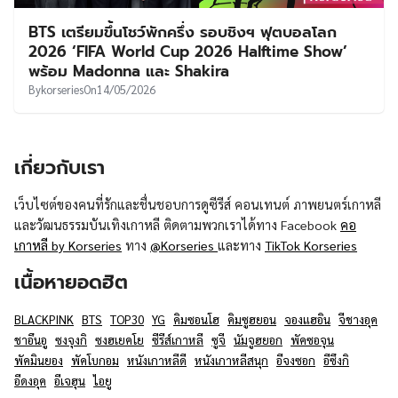
UT
BTS เตรียมขึ้นโชว์พักครึ่ง รอบชิงฯ ฟุตบอลโลก
2026 ‘FIFA World Cup 2026 Halftime Show’
พร้อม Madonna และ Shakira
By
korseries
On
14/05/2026
เกี่ยวกับเรา
เว็บไซต์ของคนที่รักและชื่นชอบการดูซีรีส์ คอนเทนต์ ภาพยนตร์เกาหลี
และวัฒนธรรมบันเทิงเกาหลี ติดตามพวกเราได้ทาง Facebook
คอ
เกาหลี by Korseries
ทาง
@Korseries
และทาง
TikTok Korseries
เนื้อหายอดฮิต
BLACKPINK
BTS
TOP30
YG
คิมซอนโฮ
คิมซูฮยอน
จองแฮอิน
จีชางอุค
ชาอึนอู
ซงจุงกิ
ซงฮเยคโย
ซีรีส์เกาหลี
ซูจี
นัมจูฮยอก
พัคซอจุน
พัคมินยอง
พัคโบกอม
หนังเกาหลีดี
หนังเกาหลีสนุก
อีจงซอก
อีซึงกิ
อีดงอุค
อีเจฮุน
ไอยู