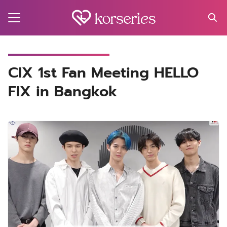
Skip
to
content
Search
for:
MA
CIX 1st Fan Meeting HELLO
FIX in Bangkok
ES
CT
EL
UTY
T
EW
US