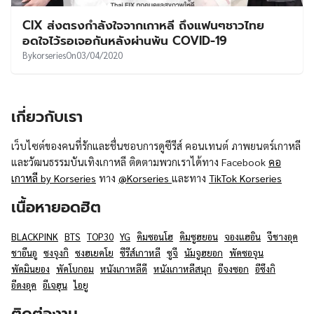
UT
CIX ส่งตรงกำลังใจจากเกาหลี ถึงแฟนๆชาวไทย
อดใจไว้รอเจอกันหลังผ่านพ้น COVID-19
By
korseries
On
03/04/2020
เกี่ยวกับเรา
เว็บไซต์ของคนที่รักและชื่นชอบการดูซีรีส์ คอนเทนต์ ภาพยนตร์เกาหลี
และวัฒนธรรมบันเทิงเกาหลี ติดตามพวกเราได้ทาง Facebook
คอ
เกาหลี by Korseries
ทาง
@Korseries
และทาง
TikTok Korseries
เนื้อหายอดฮิต
BLACKPINK
BTS
TOP30
YG
คิมซอนโฮ
คิมซูฮยอน
จองแฮอิน
จีชางอุค
ชาอึนอู
ซงจุงกิ
ซงฮเยคโย
ซีรีส์เกาหลี
ซูจี
นัมจูฮยอก
พัคซอจุน
พัคมินยอง
พัคโบกอม
หนังเกาหลีดี
หนังเกาหลีสนุก
อีจงซอก
อีซึงกิ
อีดงอุค
อีเจฮุน
ไอยู
ติดต่องาน