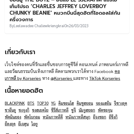
UT
เท็มโปรด ‘CHARLES JEFFREY LOVERBOY
CHUNKY BEANIE’ หมวกบีนนี่สุดฮิตที่ไอดอลใส่กัน
ครึ่งวงการ
By
Leelawadee Chaliewkriengkrai
On
26/03/2023
เกี่ยวกับเรา
เว็บไซต์ของคนที่รักและชื่นชอบการดูซีรีส์ คอนเทนต์ ภาพยนตร์เกาหลี
และวัฒนธรรมบันเทิงเกาหลี ติดตามพวกเราได้ทาง Facebook
คอ
เกาหลี by Korseries
ทาง
@Korseries
และทาง
TikTok Korseries
เนื้อหายอดฮิต
BLACKPINK
BTS
TOP30
YG
คิมซอนโฮ
คิมซูฮยอน
จองแฮอิน
จีชางอุค
ชาอึนอู
ซงจุงกิ
ซงฮเยคโย
ซีรีส์เกาหลี
ซูจี
นัมจูฮยอก
พัคซอจุน
พัคมินยอง
พัคโบกอม
หนังเกาหลีดี
หนังเกาหลีสนุก
อีจงซอก
อีซึงกิ
อีดงอุค
อีเจฮุน
ไอยู