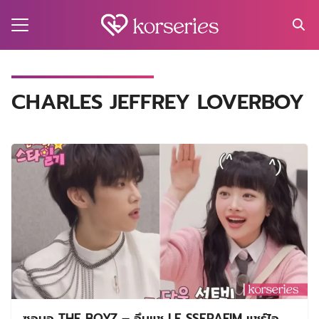
Skip
to
content
Search
for:
MA
CHARLES JEFFREY LOVERBOY
ES
CT
EL
UTY
T
EW
US
ซอนอู THE BOYZ – อึนแช LE SSERAFIM แชร์ไอ