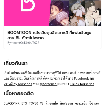
BOOMTOON คลังเว็บตูนฮิตเกาหลี ที่แฟนเว็บตูน
สาย BL ต้องไม่พลาด
By
mnomt
On
13/04/2022
เกี่ยวกับเรา
เว็บไซต์ของคนที่รักและชื่นชอบการดูซีรีส์ คอนเทนต์ ภาพยนตร์เกาหลี
และวัฒนธรรมบันเทิงเกาหลี ติดตามพวกเราได้ทาง Facebook
คอ
เกาหลี by Korseries
ทาง
@Korseries
และทาง
TikTok Korseries
เนื้อหายอดฮิต
BLACKPINK
BTS
TOP30
YG
คิมซอนโฮ
คิมซูฮยอน
จองแฮอิน
จีชางอุค