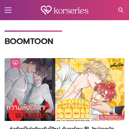
Skip
to
content
Search
for:
MA
BOOMTOON
ES
CT
EL
UTY
T
EW
US
ส่งท้ายปีเก่าต้อนรับปีใหม่ กับการ์ตูน BL ใหม่จากนัก