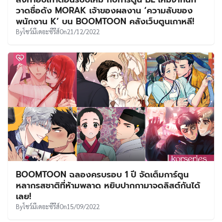
UT
วาดชื่อดัง MORAK เจ้าของผลงาน ‘ความลับของ
พนักงาน K’ บน BOOMTOON คลังเว็บตูนเกาหลี!
By
โชว์มีเดอะซีรีส์
On
21/12/2022
BOOMTOON ฉลองครบรอบ 1 ปี จัดเต็มการ์ตูน
หลากรสชาติที่ห้ามพลาด หยิบปากกามาจดลิสต์กันได้
เลย!
By
โชว์มีเดอะซีรีส์
On
15/09/2022