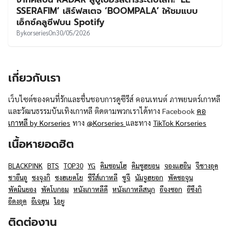
UT
SSERAFIM’ เสิร์ฟสเตจ ‘BOOMPALA’ ให้ชมแบบ
เอ็กซ์คลูซีฟบน Spotify
By
korseries
On
30/05/2026
เกี่ยวกับเรา
เว็บไซต์ของคนที่รักและชื่นชอบการดูซีรีส์ คอนเทนต์ ภาพยนตร์เกาหลี
และวัฒนธรรมบันเทิงเกาหลี ติดตามพวกเราได้ทาง Facebook
คอ
เกาหลี by Korseries
ทาง
@Korseries
และทาง
TikTok Korseries
เนื้อหายอดฮิต
BLACKPINK
BTS
TOP30
YG
คิมซอนโฮ
คิมซูฮยอน
จองแฮอิน
จีชางอุค
ชาอึนอู
ซงจุงกิ
ซงฮเยคโย
ซีรีส์เกาหลี
ซูจี
นัมจูฮยอก
พัคซอจุน
พัคมินยอง
พัคโบกอม
หนังเกาหลีดี
หนังเกาหลีสนุก
อีจงซอก
อีซึงกิ
อีดงอุค
อีเจฮุน
ไอยู
ติดต่องาน