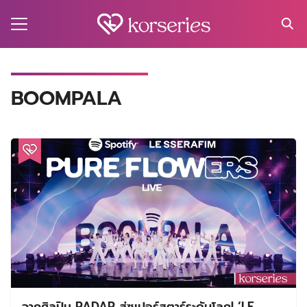
Skip
to
content
Search
for:
MA
BOOMPALA
ES
CT
EL
UTY
T
EW
US
จากศิลปิน RADAR สู่ซูเปอร์สตาร์ระดับโลก! ‘LE