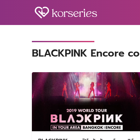
Skip
to
content
S
fo
BLACKPINK Encore co