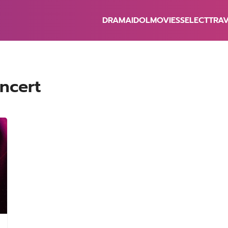
DRAMA
IDOL
MOVIES
SELECT
TRA
earch
r:
ncert