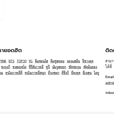
อหายอดฮิต
ติด
สามาร
PINK
BTS
TOP30
YG
คิมซอนโฮ
คิมซูฮยอน
จองแฮอิน
จีชางอุค
ได้ที่
ซงจุงกิ
ซงฮเยคโย
ซีรีส์เกาหลี
ซูจี
นัมจูฮยอก
พัคซอจุน
พัคมินยอง
อม
หนังเกาหลีดี
หนังเกาหลีสนุก
อีจงซอก
อีซึงกิ
อีดงอุค
อีเจฮุน
ไอยู
Emai
admi
I
nbo