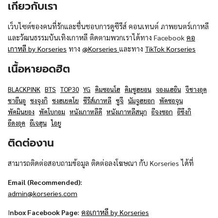
เกี่ยวกับเรา
เว็บไซต์ของคนที่รักและชื่นชอบการดูซีรีส์ คอนเทนต์ ภาพยนตร์เกาหลี
และวัฒนธรรมบันเทิงเกาหลี ติดตามพวกเราได้ทาง Facebook
คอ
เกาหลี by Korseries
ทาง
@Korseries
และทาง
TikTok Korseries
เนื้อหายอดฮิต
BLACKPINK
BTS
TOP30
YG
คิมซอนโฮ
คิมซูฮยอน
จองแฮอิน
จีชางอุค
ชาอึนอู
ซงจุงกิ
ซงฮเยคโย
ซีรีส์เกาหลี
ซูจี
นัมจูฮยอก
พัคซอจุน
พัคมินยอง
พัคโบกอม
หนังเกาหลีดี
หนังเกาหลีสนุก
อีจงซอก
อีซึงกิ
อีดงอุค
อีเจฮุน
ไอยู
ติดต่องาน
สามารถติดต่อสอบถามข้อมูล ติดต่อลงโฆษณา กับ Korseries ได้ที่
Email (Recommended):
admin@korseries.com
I
nbox Facebook Page:
คอเกาหลี by Korseries