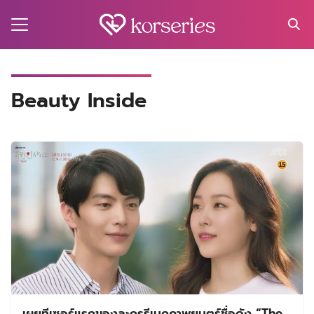
Skip
to
content
Search
for:
MA
Beauty Inside
ES
CT
EL
UTY
T
EW
US
เผยทีเซอร์แรกของละครรีเมคภาพยนตร์ชื่อดัง “The