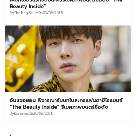
UT
Beauty Inside”
By
The Bag Seller
On
03/09/2018
อันแจฮยอน พิจารณารับบทในละครแฟนตาซีโรแมนซ์
“The Beauty Inside” รีเมคภาพยนตร์ชื่อดัง
By
korseries
On
20/06/2018