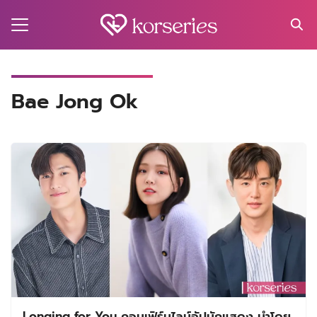
Skip
to
content
Search
for:
MA
Bae Jong Ok
ES
CT
EL
UTY
T
EW
US
Longing for You คอนเฟิร์มไลน์อัปนักแสดง นำโดย