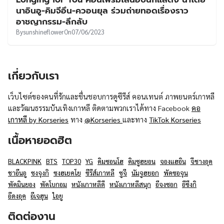
UT
นาอินอู-คิมจีอึน-ควอนยุล ร่วมถ่ายทอดเรื่องราว
อาชญากรรม-ลึกลับ
By
sunshineflower
On
07/06/2023
เกี่ยวกับเรา
เว็บไซต์ของคนที่รักและชื่นชอบการดูซีรีส์ คอนเทนต์ ภาพยนตร์เกาหลี
และวัฒนธรรมบันเทิงเกาหลี ติดตามพวกเราได้ทาง Facebook
คอ
เกาหลี by Korseries
ทาง
@Korseries
และทาง
TikTok Korseries
เนื้อหายอดฮิต
BLACKPINK
BTS
TOP30
YG
คิมซอนโฮ
คิมซูฮยอน
จองแฮอิน
จีชางอุค
ชาอึนอู
ซงจุงกิ
ซงฮเยคโย
ซีรีส์เกาหลี
ซูจี
นัมจูฮยอก
พัคซอจุน
พัคมินยอง
พัคโบกอม
หนังเกาหลีดี
หนังเกาหลีสนุก
อีจงซอก
อีซึงกิ
อีดงอุค
อีเจฮุน
ไอยู
ติดต่องาน