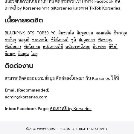
และวัฒนธรรมบันเทิงเกาหลี ติดตามพวกเราได้ทาง Facebook
คอ
เกาหลี by Korseries
ทาง
@Korseries
และทาง
TikTok Korseries
เนื้อหายอดฮิต
BLACKPINK
BTS
TOP30
YG
คิมซอนโฮ
คิมซูฮยอน
จองแฮอิน
จีชางอุค
ชาอึนอู
ซงจุงกิ
ซงฮเยคโย
ซีรีส์เกาหลี
ซูจี
นัมจูฮยอก
พัคซอจุน
พัคมินยอง
พัคโบกอม
หนังเกาหลีดี
หนังเกาหลีสนุก
อีจงซอก
อีซึงกิ
อีดงอุค
อีเจฮุน
ไอยู
ติดต่องาน
สามารถติดต่อสอบถามข้อมูล ติดต่อลงโฆษณา กับ Korseries ได้ที่
Email (Recommended):
admin@korseries.com
I
nbox Facebook Page:
คอเกาหลี by Korseries
©2026 WWW.KORSERIES.COM. ALL RIGHTS RESERVED.