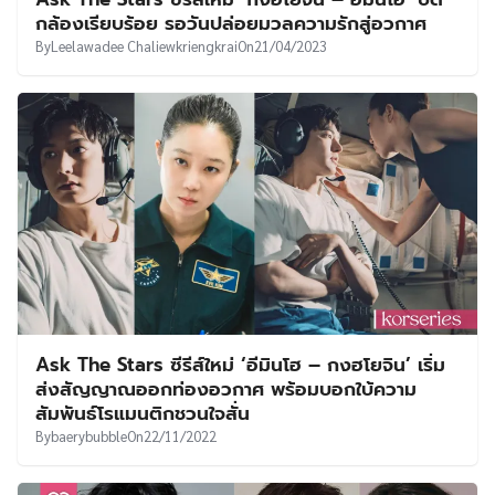
UT
กล้องเรียบร้อย รอวันปล่อยมวลความรักสู่อวกาศ
By
Leelawadee Chaliewkriengkrai
On
21/04/2023
Ask The Stars ซีรีส์ใหม่ ‘อีมินโฮ – กงฮโยจิน’ เริ่ม
ส่งสัญญาณออกท่องอวกาศ พร้อมบอกใบ้ความ
สัมพันธ์โรแมนติกชวนใจสั่น
By
baerybubble
On
22/11/2022