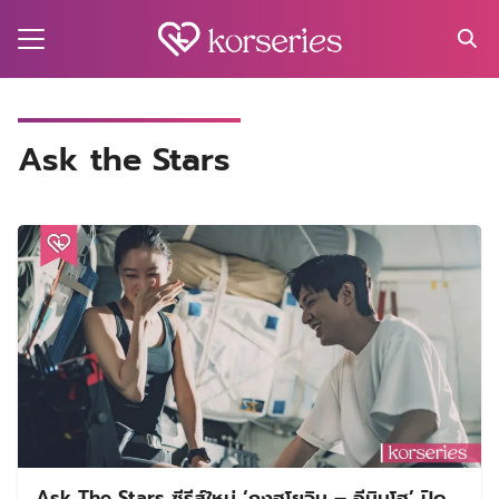
Skip
to
content
Search
for:
MA
Ask the Stars
ES
CT
EL
UTY
T
EW
US
Ask The Stars ซีรีส์ใหม่ ‘กงฮโยจิน – อีมินโฮ’ ปิด