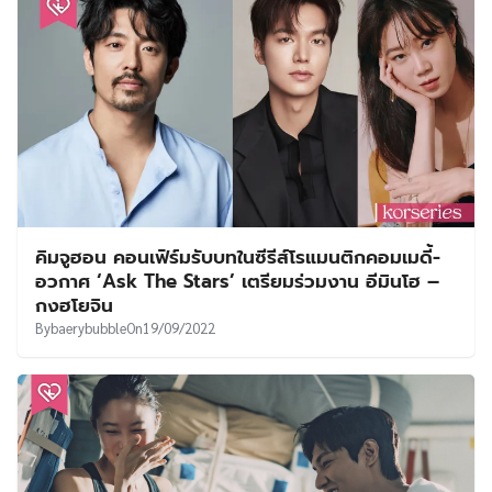
คิมจูฮอน คอนเฟิร์มรับบทในซีรีส์โรแมนติกคอมเมดี้-
อวกาศ ‘Ask The Stars’ เตรียมร่วมงาน อีมินโฮ –
กงฮโยจิน
By
baerybubble
On
19/09/2022