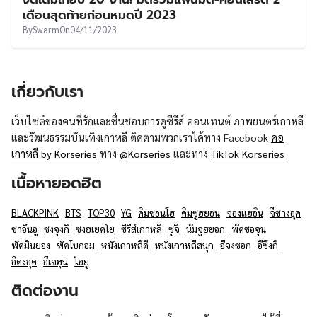
UT
เดือนสุดท้ายก่อนหมดปี 2023
By
Swarm
On
04/11/2023
เกี่ยวกับเรา
เว็บไซต์ของคนที่รักและชื่นชอบการดูซีรีส์ คอนเทนต์ ภาพยนตร์เกาหลี
และวัฒนธรรมบันเทิงเกาหลี ติดตามพวกเราได้ทาง Facebook
คอ
เกาหลี by Korseries
ทาง
@Korseries
และทาง
TikTok Korseries
เนื้อหายอดฮิต
BLACKPINK
BTS
TOP30
YG
คิมซอนโฮ
คิมซูฮยอน
จองแฮอิน
จีชางอุค
ชาอึนอู
ซงจุงกิ
ซงฮเยคโย
ซีรีส์เกาหลี
ซูจี
นัมจูฮยอก
พัคซอจุน
พัคมินยอง
พัคโบกอม
หนังเกาหลีดี
หนังเกาหลีสนุก
อีจงซอก
อีซึงกิ
อีดงอุค
อีเจฮุน
ไอยู
ติดต่องาน