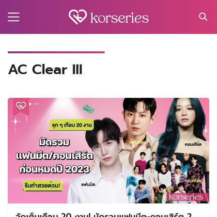
Skip
to
content
Search
for:
MA
AC Clear III
ES
CT
EL
UTY
T
EW
US
จัดเต็มเกือบ 20 งาน! มัดรวมแฟนมีต-คอนเสิร์ต 2