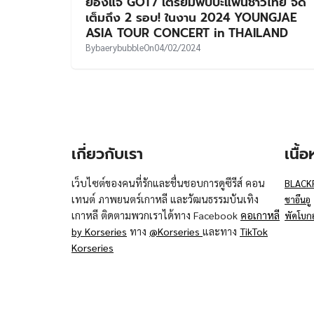
ยองแจ GOT7 เตรียมพบปะแฟนชาวไทย จัด
เต็มถึง 2 รอบ! ในงาน 2024 YOUNGJAE
ASIA TOUR CONCERT in THAILAND
By
baerybubble
On
04/02/2024
เกี่ยวกับเรา
เนื้
เว็บไซต์ของคนที่รักและชื่นชอบการดูซีรีส์ คอน
BLACK
เทนต์ ภาพยนตร์เกาหลี และวัฒนธรรมบันเทิง
ชาอึนอู
เกาหลี ติดตามพวกเราได้ทาง Facebook
คอเกาหลี
พัคโบก
by Korseries
ทาง
@Korseries
และทาง
TikTok
Korseries