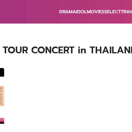
DRAMA
IDOL
MOVIES
SELECT
TRA
earch
r:
 TOUR CONCERT in THAILAN