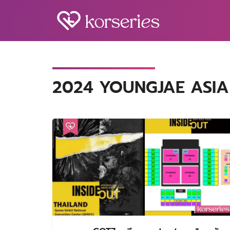
Skip
to
content
S
fo
2024 YOUNGJAE ASIA