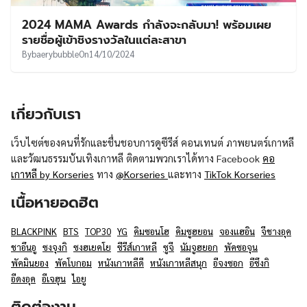
UT
2024 MAMA Awards กำลังจะกลับมา! พร้อมเผย
รายชื่อผู้เข้าชิงรางวัลในแต่ละสาขา
By
baerybubble
On
14/10/2024
เกี่ยวกับเรา
เว็บไซต์ของคนที่รักและชื่นชอบการดูซีรีส์ คอนเทนต์ ภาพยนตร์เกาหลี
และวัฒนธรรมบันเทิงเกาหลี ติดตามพวกเราได้ทาง Facebook
คอ
เกาหลี by Korseries
ทาง
@Korseries
และทาง
TikTok Korseries
เนื้อหายอดฮิต
BLACKPINK
BTS
TOP30
YG
คิมซอนโฮ
คิมซูฮยอน
จองแฮอิน
จีชางอุค
ชาอึนอู
ซงจุงกิ
ซงฮเยคโย
ซีรีส์เกาหลี
ซูจี
นัมจูฮยอก
พัคซอจุน
พัคมินยอง
พัคโบกอม
หนังเกาหลีดี
หนังเกาหลีสนุก
อีจงซอก
อีซึงกิ
อีดงอุค
อีเจฮุน
ไอยู
ติดต่องาน