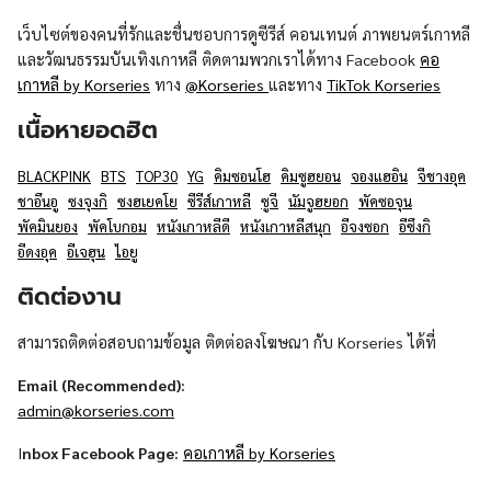
เว็บไซต์ของคนที่รักและชื่นชอบการดูซีรีส์ คอนเทนต์ ภาพยนตร์เกาหลี
และวัฒนธรรมบันเทิงเกาหลี ติดตามพวกเราได้ทาง Facebook
คอ
เกาหลี by Korseries
ทาง
@Korseries
และทาง
TikTok Korseries
เนื้อหายอดฮิต
BLACKPINK
BTS
TOP30
YG
คิมซอนโฮ
คิมซูฮยอน
จองแฮอิน
จีชางอุค
ชาอึนอู
ซงจุงกิ
ซงฮเยคโย
ซีรีส์เกาหลี
ซูจี
นัมจูฮยอก
พัคซอจุน
พัคมินยอง
พัคโบกอม
หนังเกาหลีดี
หนังเกาหลีสนุก
อีจงซอก
อีซึงกิ
อีดงอุค
อีเจฮุน
ไอยู
ติดต่องาน
สามารถติดต่อสอบถามข้อมูล ติดต่อลงโฆษณา กับ Korseries ได้ที่
Email (Recommended):
admin@korseries.com
I
nbox Facebook Page:
คอเกาหลี by Korseries