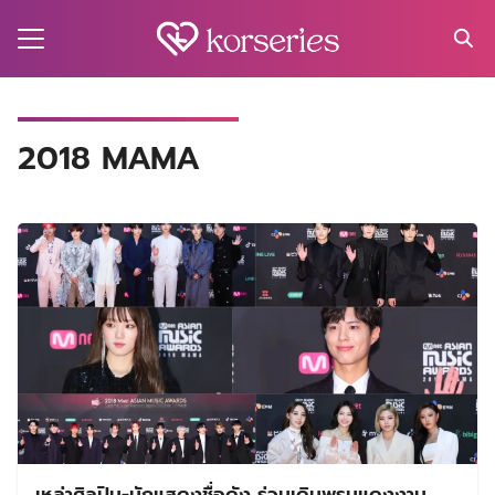
Skip
to
content
Search
for:
MA
2018 MAMA
ES
CT
EL
UTY
T
EW
US
เหล่าศิลปิน-นักแสดงชื่อดัง ร่วมเดินพรมแดงงาน