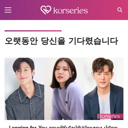
Skip
to
content
Search
for:
MA
오랫동안 당신을 기다렸습니다
ES
CT
EL
UTY
T
EW
US
Longing for You คอนเฟิร์มไลน์อัปนักแสดง นำโดย