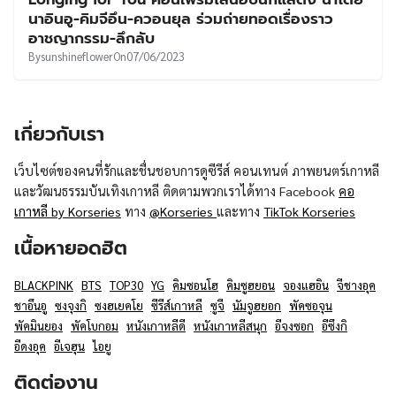
UT
นาอินอู-คิมจีอึน-ควอนยุล ร่วมถ่ายทอดเรื่องราว
อาชญากรรม-ลึกลับ
By
sunshineflower
On
07/06/2023
เกี่ยวกับเรา
เว็บไซต์ของคนที่รักและชื่นชอบการดูซีรีส์ คอนเทนต์ ภาพยนตร์เกาหลี
และวัฒนธรรมบันเทิงเกาหลี ติดตามพวกเราได้ทาง Facebook
คอ
เกาหลี by Korseries
ทาง
@Korseries
และทาง
TikTok Korseries
เนื้อหายอดฮิต
BLACKPINK
BTS
TOP30
YG
คิมซอนโฮ
คิมซูฮยอน
จองแฮอิน
จีชางอุค
ชาอึนอู
ซงจุงกิ
ซงฮเยคโย
ซีรีส์เกาหลี
ซูจี
นัมจูฮยอก
พัคซอจุน
พัคมินยอง
พัคโบกอม
หนังเกาหลีดี
หนังเกาหลีสนุก
อีจงซอก
อีซึงกิ
อีดงอุค
อีเจฮุน
ไอยู
ติดต่องาน