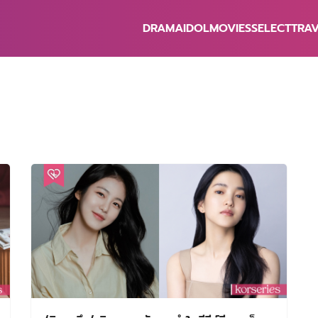
DRAMA
IDOL
MOVIES
SELECT
TRA
earch
r: