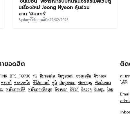
‘ชินเยอึน’ พิจารณารับบทนำในซีรีส์รีเมคเว็บตู
นเรื่องใหม่ Jeong Nyeon ลุ้นร่วม
งาน ‘คิมแทรี’
By
นักดูซีรีส์เกาหลี
On
22/02/2023
อหายอดฮิต
ติด
สามาร
PINK
BTS
TOP30
YG
คิมซอนโฮ
คิมซูฮยอน
จองแฮอิน
จีชางอุค
ได้ที่
ซงจุงกิ
ซงฮเยคโย
ซีรีส์เกาหลี
ซูจี
นัมจูฮยอก
พัคซอจุน
พัคมินยอง
อม
หนังเกาหลีดี
หนังเกาหลีสนุก
อีจงซอก
อีซึงกิ
อีดงอุค
อีเจฮุน
ไอยู
Emai
admi
I
nbo