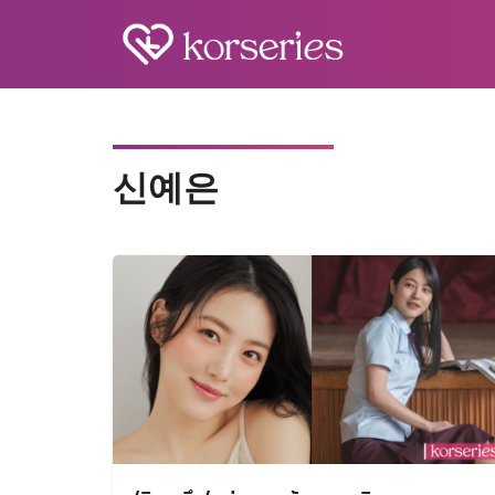
Skip
to
content
S
fo
신예은