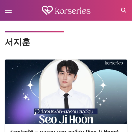
Skip
to
content
Search
for:
MA
서지훈
ES
CT
EL
UTY
T
EW
US
ส่องประวัติ – ผลงาน ของ ซอจีฮุน (Seo Ji Hoon)