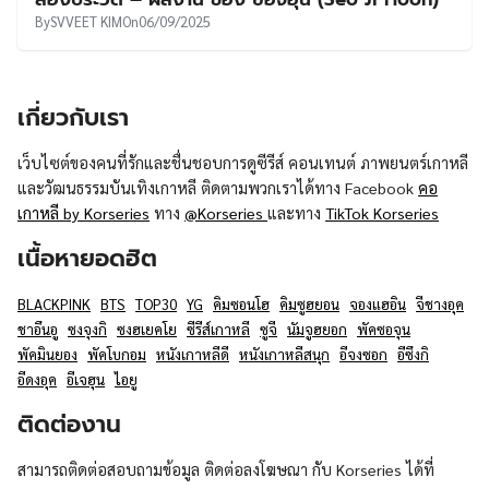
UT
By
SVVEET KIM
On
06/09/2025
เกี่ยวกับเรา
เว็บไซต์ของคนที่รักและชื่นชอบการดูซีรีส์ คอนเทนต์ ภาพยนตร์เกาหลี
และวัฒนธรรมบันเทิงเกาหลี ติดตามพวกเราได้ทาง Facebook
คอ
เกาหลี by Korseries
ทาง
@Korseries
และทาง
TikTok Korseries
เนื้อหายอดฮิต
BLACKPINK
BTS
TOP30
YG
คิมซอนโฮ
คิมซูฮยอน
จองแฮอิน
จีชางอุค
ชาอึนอู
ซงจุงกิ
ซงฮเยคโย
ซีรีส์เกาหลี
ซูจี
นัมจูฮยอก
พัคซอจุน
พัคมินยอง
พัคโบกอม
หนังเกาหลีดี
หนังเกาหลีสนุก
อีจงซอก
อีซึงกิ
อีดงอุค
อีเจฮุน
ไอยู
ติดต่องาน
สามารถติดต่อสอบถามข้อมูล ติดต่อลงโฆษณา กับ Korseries ได้ที่