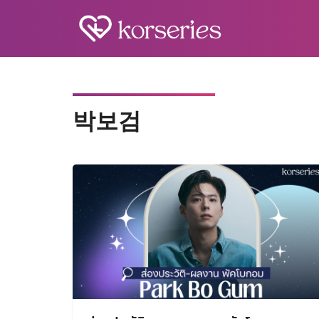
Skip
to
content
S
fo
박보검