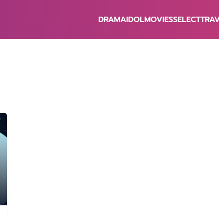
DRAMA
IDOL
MOVIES
SELECT
TRA
earch
r: