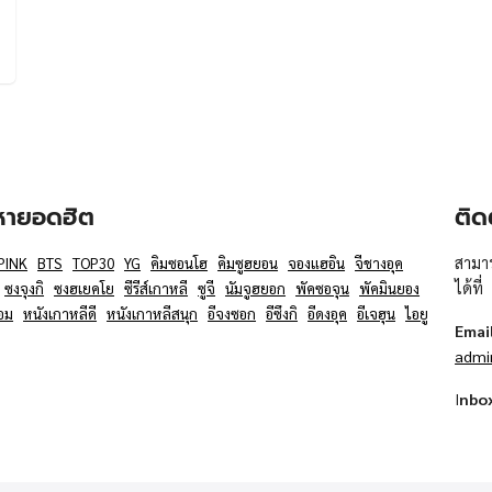
อหายอดฮิต
ติด
สามาร
PINK
BTS
TOP30
YG
คิมซอนโฮ
คิมซูฮยอน
จองแฮอิน
จีชางอุค
ได้ที่
ซงจุงกิ
ซงฮเยคโย
ซีรีส์เกาหลี
ซูจี
นัมจูฮยอก
พัคซอจุน
พัคมินยอง
อม
หนังเกาหลีดี
หนังเกาหลีสนุก
อีจงซอก
อีซึงกิ
อีดงอุค
อีเจฮุน
ไอยู
Emai
admi
I
nbo