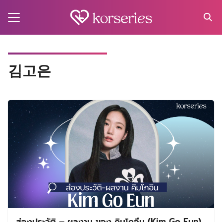
Skip
to
content
Search
for:
MA
김고은
ES
CT
EL
UTY
T
EW
US
ส่องประวัติ – ผลงาน ของ คิมโกอึน (Kim Go Eun)