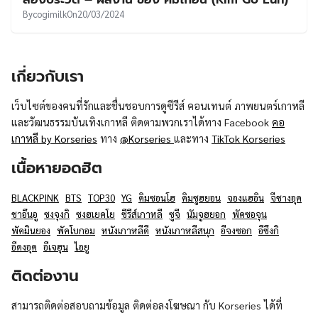
UT
By
cogimilk
On
20/03/2024
เกี่ยวกับเรา
เว็บไซต์ของคนที่รักและชื่นชอบการดูซีรีส์ คอนเทนต์ ภาพยนตร์เกาหลี
และวัฒนธรรมบันเทิงเกาหลี ติดตามพวกเราได้ทาง Facebook
คอ
เกาหลี by Korseries
ทาง
@Korseries
และทาง
TikTok Korseries
เนื้อหายอดฮิต
BLACKPINK
BTS
TOP30
YG
คิมซอนโฮ
คิมซูฮยอน
จองแฮอิน
จีชางอุค
ชาอึนอู
ซงจุงกิ
ซงฮเยคโย
ซีรีส์เกาหลี
ซูจี
นัมจูฮยอก
พัคซอจุน
พัคมินยอง
พัคโบกอม
หนังเกาหลีดี
หนังเกาหลีสนุก
อีจงซอก
อีซึงกิ
อีดงอุค
อีเจฮุน
ไอยู
ติดต่องาน
สามารถติดต่อสอบถามข้อมูล ติดต่อลงโฆษณา กับ Korseries ได้ที่