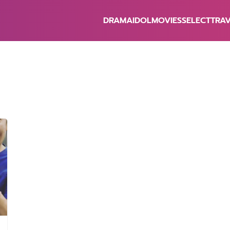
DRAMA
IDOL
MOVIES
SELECT
TRA
earch
r: