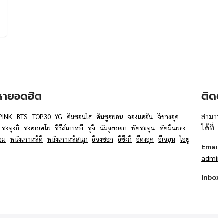
อหายอดฮิต
ติด
สามาร
PINK
BTS
TOP30
YG
คิมซอนโฮ
คิมซูฮยอน
จองแฮอิน
จีชางอุค
ได้ที่
ซงจุงกิ
ซงฮเยคโย
ซีรีส์เกาหลี
ซูจี
นัมจูฮยอก
พัคซอจุน
พัคมินยอง
อม
หนังเกาหลีดี
หนังเกาหลีสนุก
อีจงซอก
อีซึงกิ
อีดงอุค
อีเจฮุน
ไอยู
Emai
admi
I
nbo