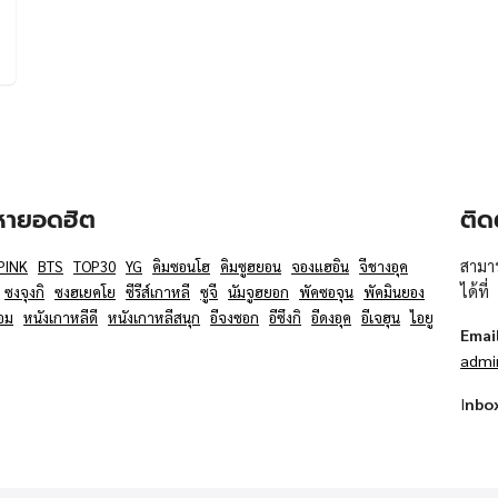
อหายอดฮิต
ติด
สามาร
PINK
BTS
TOP30
YG
คิมซอนโฮ
คิมซูฮยอน
จองแฮอิน
จีชางอุค
ได้ที่
ซงจุงกิ
ซงฮเยคโย
ซีรีส์เกาหลี
ซูจี
นัมจูฮยอก
พัคซอจุน
พัคมินยอง
อม
หนังเกาหลีดี
หนังเกาหลีสนุก
อีจงซอก
อีซึงกิ
อีดงอุค
อีเจฮุน
ไอยู
Emai
admi
I
nbo