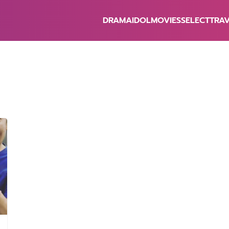
DRAMA
IDOL
MOVIES
SELECT
TRA
earch
r: