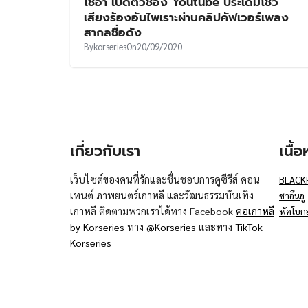
โชอา เปิดตัวช่อง Youtube ประเดิมโชว์
เสียงร้องอันไพเราะผ่านคลิปคัฟเวอร์เพลง
สากลชื่อดัง
By
korseries
On
20/09/2020
เกี่ยวกับเรา
เนื้
เว็บไซต์ของคนที่รักและชื่นชอบการดูซีรีส์ คอน
BLACK
เทนต์ ภาพยนตร์เกาหลี และวัฒนธรรมบันเทิง
ชาอึนอู
เกาหลี ติดตามพวกเราได้ทาง Facebook
คอเกาหลี
พัคโบก
by Korseries
ทาง
@Korseries
และทาง
TikTok
Korseries