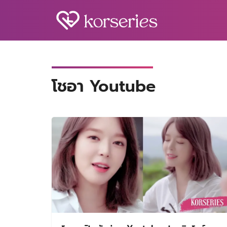
Skip
to
content
S
fo
โชอา Youtube