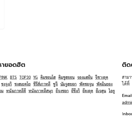
อหายอดฮิต
ติด
สามาร
PINK
BTS
TOP30
YG
คิมซอนโฮ
คิมซูฮยอน
จองแฮอิน
จีชางอุค
ได้ที่
ซงจุงกิ
ซงฮเยคโย
ซีรีส์เกาหลี
ซูจี
นัมจูฮยอก
พัคซอจุน
พัคมินยอง
อม
หนังเกาหลีดี
หนังเกาหลีสนุก
อีจงซอก
อีซึงกิ
อีดงอุค
อีเจฮุน
ไอยู
Emai
admi
I
nbo