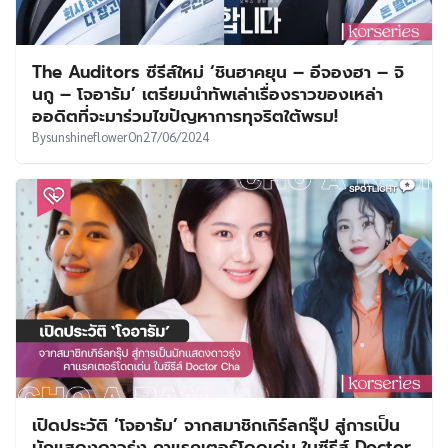
The Auditors ซีรีส์ใหม่ ‘ชินฮาคยุน – อีจองฮา – จิ
นกู – โจอารัม’ เตรียมนำทัพเล่าเรื่องราวของเหล่า
ออดิตที่จะมาร่วมไขปัญหาการทุจริตใต้พรม!
By
sunshineflower
On
27/06/2024
เปิดประวัติ ‘โจอารัม’ จากสมาชิกเกิร์ลกรุ๊ป สู่การเป็น
นักแสดงดาวรุ่ง คาแรคเตอร์โดดเด่น ในซีรีส์ Doctor