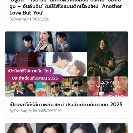
UT
จุน – อันอึนจิน’ ในซีรีส์โรแมนติกเรื่องใหม่ ‘Another
Love But You’
By
Swarm
On
19/03/2026
เปิดลิสต์ซีรีส์เกาหลีมาใหม่ ประจำเดือนกันยายน 2025
By
The Bag Seller
On
05/09/2025