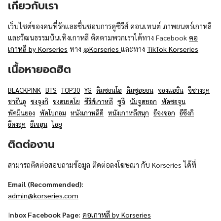
เกี่ยวกับเรา
เว็บไซต์ของคนที่รักและชื่นชอบการดูซีรีส์ คอนเทนต์ ภาพยนตร์เกาหลี
และวัฒนธรรมบันเทิงเกาหลี ติดตามพวกเราได้ทาง Facebook
คอ
เกาหลี by Korseries
ทาง
@Korseries
และทาง
TikTok Korseries
เนื้อหายอดฮิต
BLACKPINK
BTS
TOP30
YG
คิมซอนโฮ
คิมซูฮยอน
จองแฮอิน
จีชางอุค
ชาอึนอู
ซงจุงกิ
ซงฮเยคโย
ซีรีส์เกาหลี
ซูจี
นัมจูฮยอก
พัคซอจุน
พัคมินยอง
พัคโบกอม
หนังเกาหลีดี
หนังเกาหลีสนุก
อีจงซอก
อีซึงกิ
อีดงอุค
อีเจฮุน
ไอยู
ติดต่องาน
สามารถติดต่อสอบถามข้อมูล ติดต่อลงโฆษณา กับ Korseries ได้ที่
Email (Recommended):
admin@korseries.com
I
nbox Facebook Page:
คอเกาหลี by Korseries