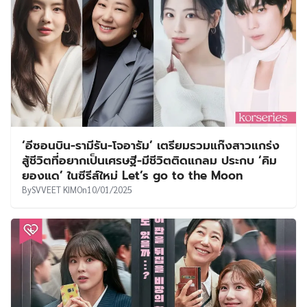
‘อีซอนบิน-รามีรัน-โจอารัม’ เตรียมรวมแก๊งสาวแกร่ง
สู้ชีวิตที่อยากเป็นเศรษฐี-มีชีวิตติดแกลม ประกบ ‘คิม
ยองแด’ ในซีรีส์ใหม่ Let’s go to the Moon
By
SVVEET KIM
On
10/01/2025