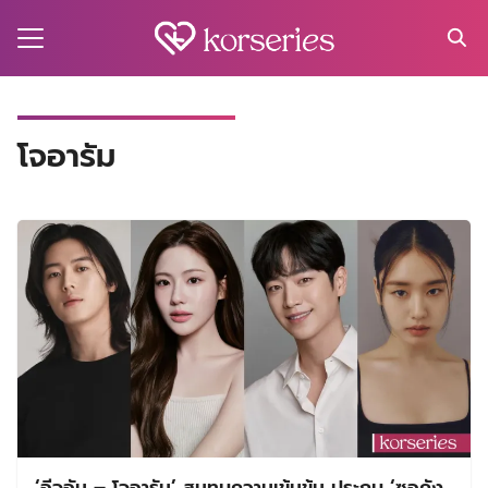
Skip
to
content
Search
for:
MA
โจอารัม
ES
CT
EL
UTY
T
EW
US
‘อีจูอัน – โจอารัม’ สมทบความเข้มข้น ประกบ ‘ซอคัง