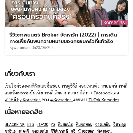
รีวิวภาพยนตร์ Broker จัดหารัก (2022) | การเดิน
ทางเพื่อค้นพบความหมายของครอบครัวที่แท้จริง
By
warumanu
On
23/06/2022
เกี่ยวกับเรา
เว็บไซต์ของคนที่รักและชื่นชอบการดูซีรีส์ คอนเทนต์ ภาพยนตร์เกาหลี
และวัฒนธรรมบันเทิงเกาหลี ติดตามพวกเราได้ทาง Facebook
คอ
เกาหลี by Korseries
ทาง
@Korseries
และทาง
TikTok Korseries
เนื้อหายอดฮิต
BLACKPINK
BTS
TOP30
YG
คิมซอนโฮ
คิมซูฮยอน
จองแฮอิน
จีชางอุค
ชาอึนอู
ซงจุงกิ
ซงฮเยคโย
ซีรีส์เกาหลี
ซูจี
นัมจูฮยอก
พัคซอจุน