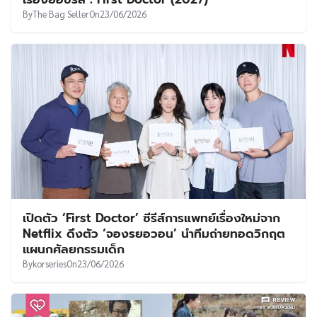
UT
By
The Bag Seller
On
23/06/2026
เปิดตัว ‘First Doctor’ ซีรีส์การแพทย์เรื่องใหม่จาก
Netflix ดึงตัว ‘จองรยอวอน’ นำทีมถ่ายทอดวิกฤต
แผนกศัลยกรรมเด็ก
By
korseries
On
23/06/2026