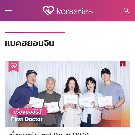
Skip
to
content
Search
for:
MA
แบคฮยอนจิน
ES
CT
EL
UTY
T
EW
US
เรื่องย่อซีรีส์ : First Doctor (2027)