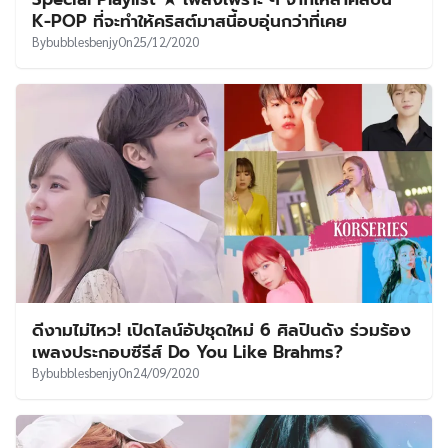
UT
K-POP ที่จะทำให้คริสต์มาสนี้อบอุ่นกว่าที่เคย
By
bubblesbenjy
On
25/12/2020
ดีงามไม่ไหว! เปิดไลน์อัปชุดใหม่ 6 ศิลปินดัง ร่วมร้อง
เพลงประกอบซีรีส์ Do You Like Brahms?
By
bubblesbenjy
On
24/09/2020