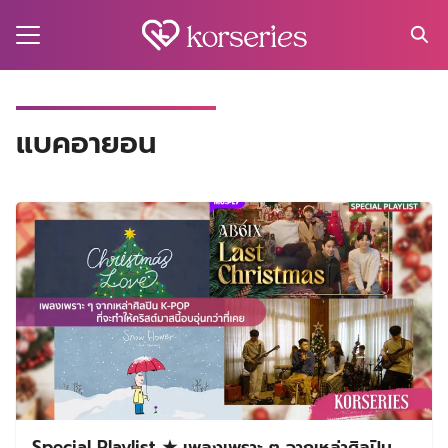
Skip
to
content
Search
for:
MA
แบคอายอน
ES
CT
EL
UTY
T
EW
US
Special Playlist ★ เพลงเพราะ ๆ จากเหล่าศิลปิน