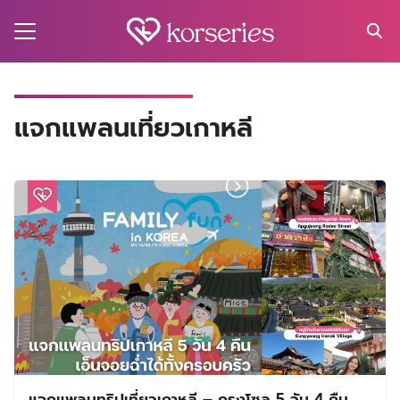
Skip
to
content
Search
for:
MA
แจกแพลนเที่ยวเกาหลี
ES
CT
EL
UTY
T
EW
US
แจกแพลนทริปเที่ยวเกาหลี – กรุงโซล 5 วัน 4 คืน