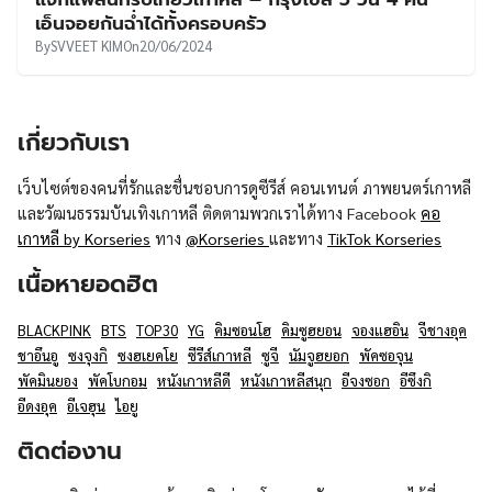
UT
เอ็นจอยกันฉ่ำได้ทั้งครอบครัว
By
SVVEET KIM
On
20/06/2024
เกี่ยวกับเรา
เว็บไซต์ของคนที่รักและชื่นชอบการดูซีรีส์ คอนเทนต์ ภาพยนตร์เกาหลี
และวัฒนธรรมบันเทิงเกาหลี ติดตามพวกเราได้ทาง Facebook
คอ
เกาหลี by Korseries
ทาง
@Korseries
และทาง
TikTok Korseries
เนื้อหายอดฮิต
BLACKPINK
BTS
TOP30
YG
คิมซอนโฮ
คิมซูฮยอน
จองแฮอิน
จีชางอุค
ชาอึนอู
ซงจุงกิ
ซงฮเยคโย
ซีรีส์เกาหลี
ซูจี
นัมจูฮยอก
พัคซอจุน
พัคมินยอง
พัคโบกอม
หนังเกาหลีดี
หนังเกาหลีสนุก
อีจงซอก
อีซึงกิ
อีดงอุค
อีเจฮุน
ไอยู
ติดต่องาน