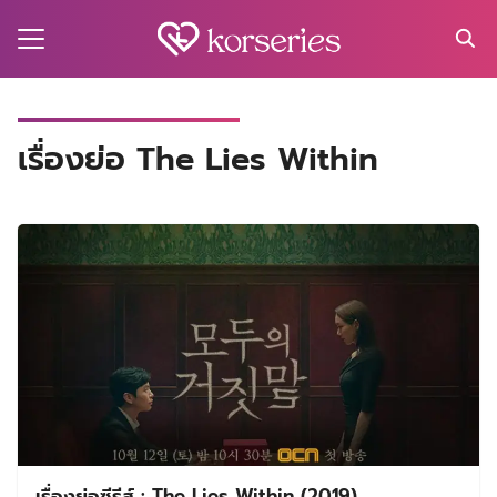
Skip
to
content
Search
for:
MA
เรื่องย่อ The Lies Within
ES
CT
EL
UTY
T
EW
US
เรื่องย่อซีรีส์ : The Lies Within (2019)