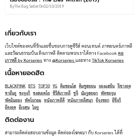
UT
By
The Bag Seller
On
02/10/2019
เกี่ยวกับเรา
เว็บไซต์ของคนที่รักและชื่นชอบการดูซีรีส์ คอนเทนต์ ภาพยนตร์เกาหลี
และวัฒนธรรมบันเทิงเกาหลี ติดตามพวกเราได้ทาง Facebook
คอ
เกาหลี by Korseries
ทาง
@Korseries
และทาง
TikTok Korseries
เนื้อหายอดฮิต
BLACKPINK
BTS
TOP30
YG
คิมซอนโฮ
คิมซูฮยอน
จองแฮอิน
จีชางอุค
ชาอึนอู
ซงจุงกิ
ซงฮเยคโย
ซีรีส์เกาหลี
ซูจี
นัมจูฮยอก
พัคซอจุน
พัคมินยอง
พัคโบกอม
หนังเกาหลีดี
หนังเกาหลีสนุก
อีจงซอก
อีซึงกิ
อีดงอุค
อีเจฮุน
ไอยู
ติดต่องาน
สามารถติดต่อสอบถามข้อมูล ติดต่อลงโฆษณา กับ Korseries ได้ที่