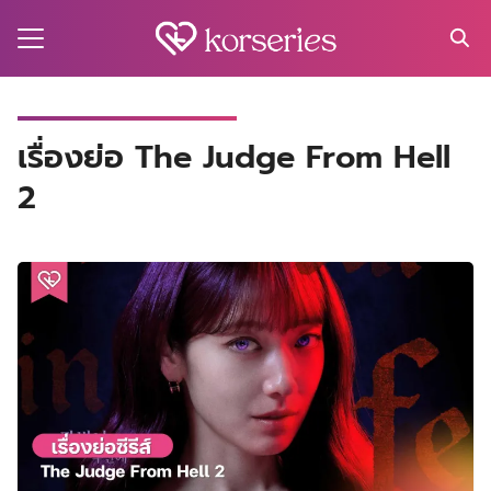
Skip
to
content
Search
for:
MA
เรื่องย่อ The Judge From Hell
2
ES
CT
EL
UTY
T
EW
US