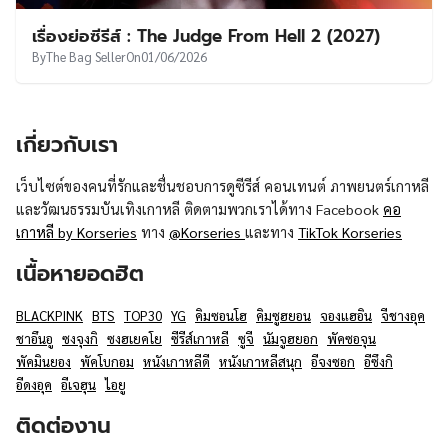
UT
เรื่องย่อซีรีส์ : The Judge From Hell 2 (2027)
By
The Bag Seller
On
01/06/2026
เกี่ยวกับเรา
เว็บไซต์ของคนที่รักและชื่นชอบการดูซีรีส์ คอนเทนต์ ภาพยนตร์เกาหลี
และวัฒนธรรมบันเทิงเกาหลี ติดตามพวกเราได้ทาง Facebook
คอ
เกาหลี by Korseries
ทาง
@Korseries
และทาง
TikTok Korseries
เนื้อหายอดฮิต
BLACKPINK
BTS
TOP30
YG
คิมซอนโฮ
คิมซูฮยอน
จองแฮอิน
จีชางอุค
ชาอึนอู
ซงจุงกิ
ซงฮเยคโย
ซีรีส์เกาหลี
ซูจี
นัมจูฮยอก
พัคซอจุน
พัคมินยอง
พัคโบกอม
หนังเกาหลีดี
หนังเกาหลีสนุก
อีจงซอก
อีซึงกิ
อีดงอุค
อีเจฮุน
ไอยู
ติดต่องาน