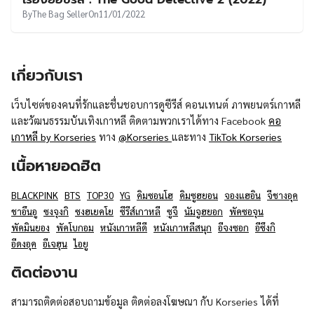
UT
By
The Bag Seller
On
11/01/2022
เกี่ยวกับเรา
เว็บไซต์ของคนที่รักและชื่นชอบการดูซีรีส์ คอนเทนต์ ภาพยนตร์เกาหลี
และวัฒนธรรมบันเทิงเกาหลี ติดตามพวกเราได้ทาง Facebook
คอ
เกาหลี by Korseries
ทาง
@Korseries
และทาง
TikTok Korseries
เนื้อหายอดฮิต
BLACKPINK
BTS
TOP30
YG
คิมซอนโฮ
คิมซูฮยอน
จองแฮอิน
จีชางอุค
ชาอึนอู
ซงจุงกิ
ซงฮเยคโย
ซีรีส์เกาหลี
ซูจี
นัมจูฮยอก
พัคซอจุน
พัคมินยอง
พัคโบกอม
หนังเกาหลีดี
หนังเกาหลีสนุก
อีจงซอก
อีซึงกิ
อีดงอุค
อีเจฮุน
ไอยู
ติดต่องาน
สามารถติดต่อสอบถามข้อมูล ติดต่อลงโฆษณา กับ Korseries ได้ที่