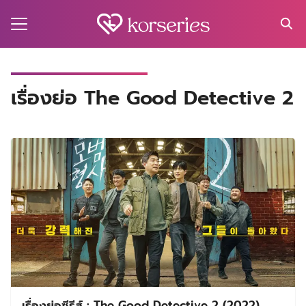
Skip
to
content
Search
for:
MA
เรื่องย่อ The Good Detective 2
ES
CT
EL
UTY
T
EW
US
เรื่องย่อซีรีส์ : The Good Detective 2 (2022)