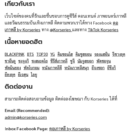
เกี่ยวกับเรา
เว็บไซต์ของคนที่รักและชื่นชอบการดูซีรีส์ คอนเทนต์ ภาพยนตร์เกาหลี
และวัฒนธรรมบันเทิงเกาหลี ติดตามพวกเราได้ทาง Facebook
คอ
เกาหลี by Korseries
ทาง
@Korseries
และทาง
TikTok Korseries
เนื้อหายอดฮิต
BLACKPINK
BTS
TOP30
YG
คิมซอนโฮ
คิมซูฮยอน
จองแฮอิน
จีชางอุค
ชาอึนอู
ซงจุงกิ
ซงฮเยคโย
ซีรีส์เกาหลี
ซูจี
นัมจูฮยอก
พัคซอจุน
พัคมินยอง
พัคโบกอม
หนังเกาหลีดี
หนังเกาหลีสนุก
อีจงซอก
อีซึงกิ
อีดงอุค
อีเจฮุน
ไอยู
ติดต่องาน
สามารถติดต่อสอบถามข้อมูล ติดต่อลงโฆษณา กับ Korseries ได้ที่
Email (Recommended):
admin@korseries.com
I
nbox Facebook Page:
คอเกาหลี by Korseries