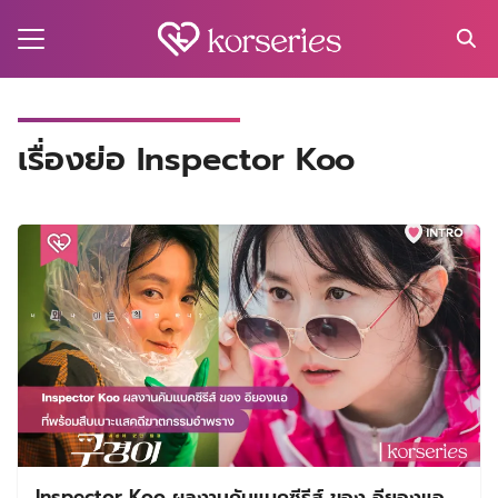
Skip
to
content
Search
for:
MA
เรื่องย่อ Inspector Koo
ES
CT
EL
UTY
T
EW
US
Inspector Koo ผลงานคัมแบคซีรีส์ ของ อียองแอ