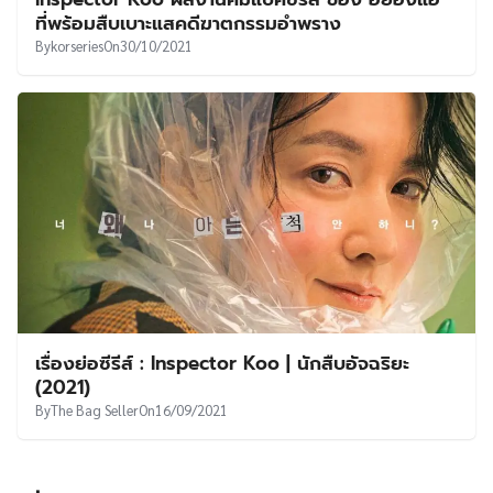
UT
ที่พร้อมสืบเบาะแสคดีฆาตกรรมอำพราง
By
korseries
On
30/10/2021
เรื่องย่อซีรีส์ : Inspector Koo | นักสืบอัจฉริยะ
(2021)
By
The Bag Seller
On
16/09/2021