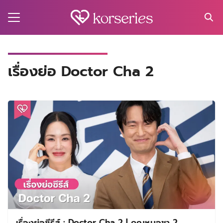
Skip
to
content
Search
for:
MA
เรื่องย่อ Doctor Cha 2
ES
CT
EL
UTY
T
EW
US
เรื่องย่อซีรีส์ : Doctor Cha 2 | คุณหมอชา 2