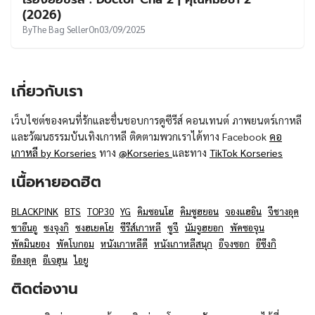
UT
(2026)
By
The Bag Seller
On
03/09/2025
เกี่ยวกับเรา
เว็บไซต์ของคนที่รักและชื่นชอบการดูซีรีส์ คอนเทนต์ ภาพยนตร์เกาหลี
และวัฒนธรรมบันเทิงเกาหลี ติดตามพวกเราได้ทาง Facebook
คอ
เกาหลี by Korseries
ทาง
@Korseries
และทาง
TikTok Korseries
เนื้อหายอดฮิต
BLACKPINK
BTS
TOP30
YG
คิมซอนโฮ
คิมซูฮยอน
จองแฮอิน
จีชางอุค
ชาอึนอู
ซงจุงกิ
ซงฮเยคโย
ซีรีส์เกาหลี
ซูจี
นัมจูฮยอก
พัคซอจุน
พัคมินยอง
พัคโบกอม
หนังเกาหลีดี
หนังเกาหลีสนุก
อีจงซอก
อีซึงกิ
อีดงอุค
อีเจฮุน
ไอยู
ติดต่องาน